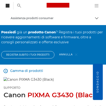
Canon Logo, back to
Assistenza prodotti consumer
Attiv
Canon
Possiedi
già un
prodotto Canon
? Registra i tuoi prodotti per
ricevere aggiornamenti di software e firmware, oltre a
consigli personalizzati e offerte esclusive
ANNULLA
REGISTRA SUBITO I TUOI PRODOTTI
Gamma di prodotti

SONDAGGIO
SUPPORTO
Canon
PIXMA G3430 (Black)