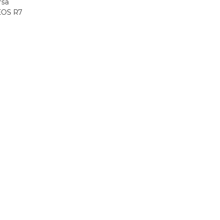
rsa
 EOS R7