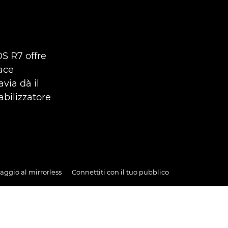
OS R7 offre
ace
via dà il
abilizzatore
saggio al mirrorless
Connettiti con il tuo pubblico