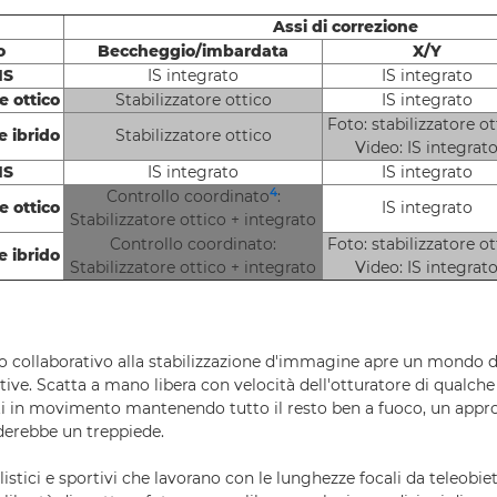
Assi di correzione
o
Beccheggio/imbardata
X/Y
IS
IS integrato
IS integrato
e ottico
Stabilizzatore ottico
IS integrato
Foto: stabilizzatore ot
e ibrido
Stabilizzatore ottico
Video: IS integrat
IS
IS integrato
IS integrato
4
Controllo coordinato
:
e ottico
IS integrato
Stabilizzatore ottico + integrato
Controllo coordinato:
Foto: stabilizzatore ot
e ibrido
Stabilizzatore ottico + integrato
Video: IS integrat
 collaborativo alla stabilizzazione d'immagine apre un mondo 
tive. Scatta a mano libera con velocità dell'otturatore di qualch
ti in movimento mantenendo tutto il resto ben a fuoco, un appr
ederebbe un treppiede.
alistici e sportivi che lavorano con le lunghezze focali da teleobie