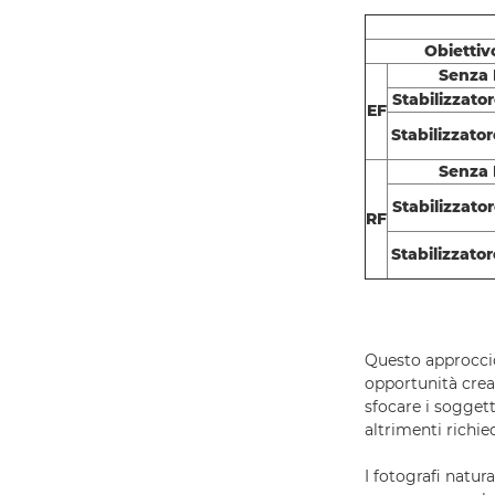
Obiettiv
Senza 
Stabilizzator
EF
Stabilizzator
Senza 
Stabilizzator
RF
Stabilizzator
Questo approccio
opportunità crea
sfocare i sogget
altrimenti richi
I fotografi natur