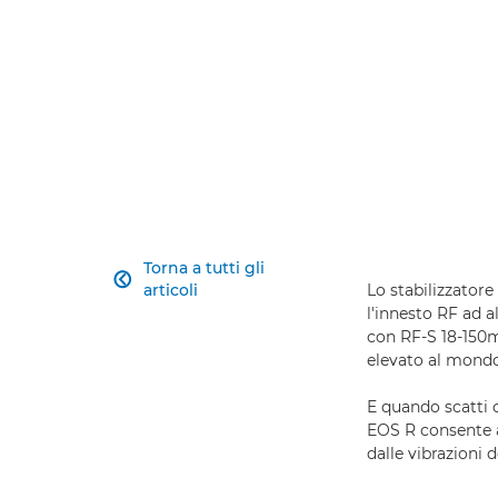
Torna a tutti gli

articoli
Lo stabilizzatore
l'innesto RF ad a
con RF-S 18-150
elevato al mond
E quando scatti c
EOS R consente a
dalle vibrazioni 