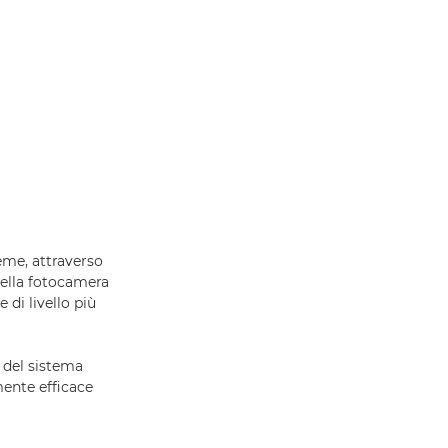
ieme, attraverso
 della fotocamera
di livello più
o del sistema
ente efficace