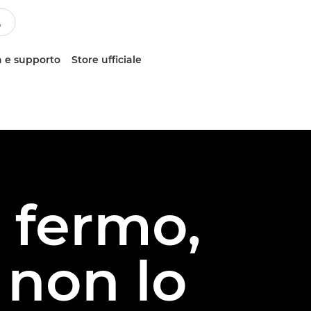
 e supporto
Store ufficiale
o fermo,
 non lo