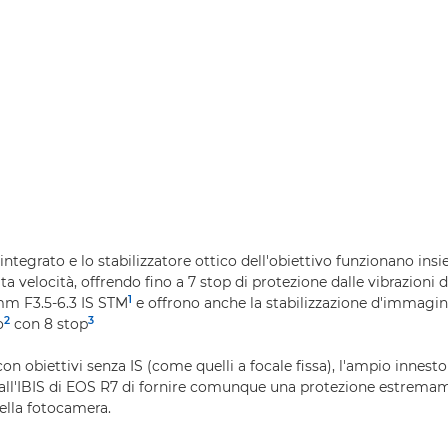
 integrato e lo stabilizzatore ottico dell'obiettivo funzionano ins
lta velocità, offrendo fino a 7 stop di protezione dalle vibrazioni
1
mm F3.5-6.3 IS STM
e offrono anche la stabilizzazione d'immagine 
2
3
o
con 8 stop
on obiettivi senza IS (come quelli a focale fissa), l'ampio innest
ll'IBIS di EOS R7 di fornire comunque una protezione estremam
della fotocamera.