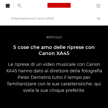
Canon Logo, back to
Presentazione di Canon XA45
Attiv
Canon
Fotografia e video professionali
ARTICOLO
Storie
5 cose che amo delle riprese con
Canon XA45
Le riprese di un video musicale con Canon
XA45 hanno dato al direttore della fotografia
Peter Demetris tutto il tempo per
familiarizzare con le sue caratteristiche: qui
svela le sue cinque preferite.