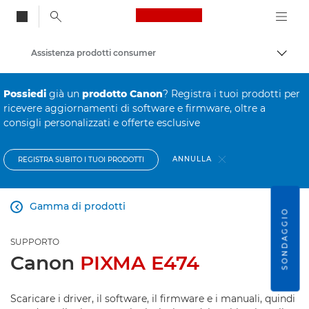
Canon Logo, back to
Assistenza prodotti consumer
Attiv
Canon
Possiedi
già un
prodotto Canon
? Registra i tuoi prodotti per
ricevere aggiornamenti di software e firmware, oltre a
consigli personalizzati e offerte esclusive
ANNULLA
REGISTRA SUBITO I TUOI PRODOTTI
Gamma di prodotti

SONDAGGIO
SUPPORTO
Canon
PIXMA E474
Scaricare i driver, il software, il firmware e i manuali, quindi