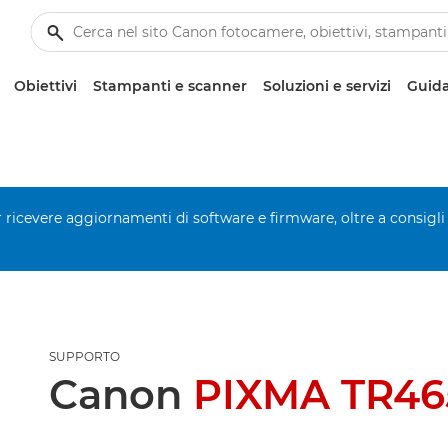
Obiettivi
Stampanti e scanner
Soluzioni e servizi
Guida
er ricevere aggiornamenti di software e firmware, oltre a consigli
SUPPORTO
Canon
PIXMA TR465