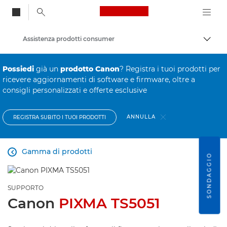
Canon Logo, back to
Assistenza prodotti consumer
Attiv
Canon
Possiedi
già un
prodotto Canon
? Registra i tuoi prodotti per
ricevere aggiornamenti di software e firmware, oltre a
consigli personalizzati e offerte esclusive
ANNULLA
REGISTRA SUBITO I TUOI PRODOTTI
Gamma di prodotti

SONDAGGIO
SUPPORTO
Canon
PIXMA TS5051