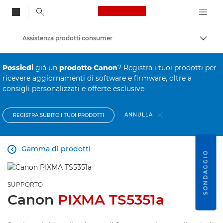
Canon Logo, back to
Assistenza prodotti consumer
Attiv
Canon
Possiedi
già un
prodotto Canon
? Registra i tuoi prodotti per
ricevere aggiornamenti di software e firmware, oltre a
consigli personalizzati e offerte esclusive
ANNULLA
REGISTRA SUBITO I TUOI PRODOTTI
Gamma di prodotti

SONDAGGIO
SUPPORTO
Canon
PIXMA TS5351a