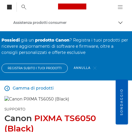
Canon Logo, back to
Assistenza prodotti consumer
Attiv
Canon
Possiedi
già un
prodotto Canon
? Registra i tuoi prodotti per
ricevere aggiornamenti di software e firmware, oltre a
consigli personalizzati e offerte esclusive
ANNULLA
REGISTRA SUBITO I TUOI PRODOTTI
Gamma di prodotti

SONDAGGIO
SUPPORTO
Canon
PIXMA TS6050
(Black)