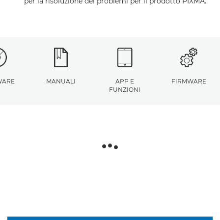
per la risoluzione dei problemi per il prodotto PIXMA.
WARE
MANUALI
APP E
FIRMWARE
FUNZIONI