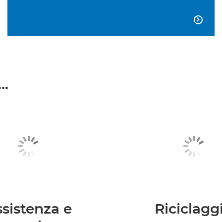

..
sistenza e
Riciclagg