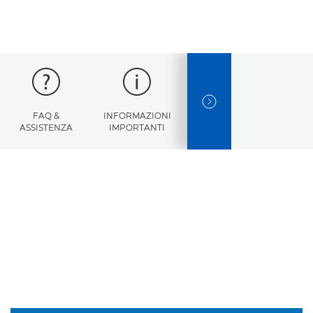
NEXT SLIDE
FAQ &
INFORMAZIONI
CODICI DI
SPE
ASSISTENZA
IMPORTANTI
ERRORE
TEC