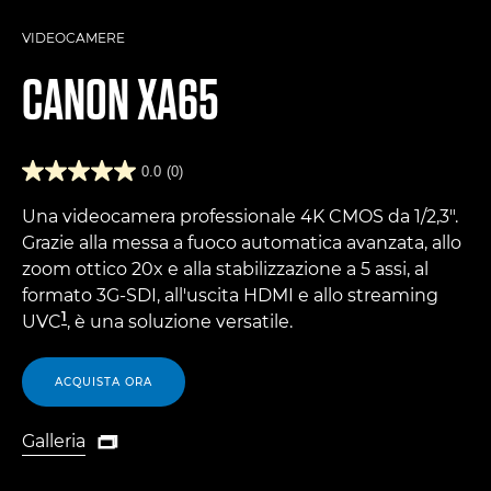
VIDEOCAMERE
CANON
XA65
0.0
(0)
Una videocamera professionale 4K CMOS da 1/2,3".
Grazie alla messa a fuoco automatica avanzata, allo
zoom ottico 20x e alla stabilizzazione a 5 assi, al
formato 3G-SDI, all'uscita HDMI e allo streaming
1
UVC
, è una soluzione versatile.
ACQUISTA ORA
Galleria

Galleria