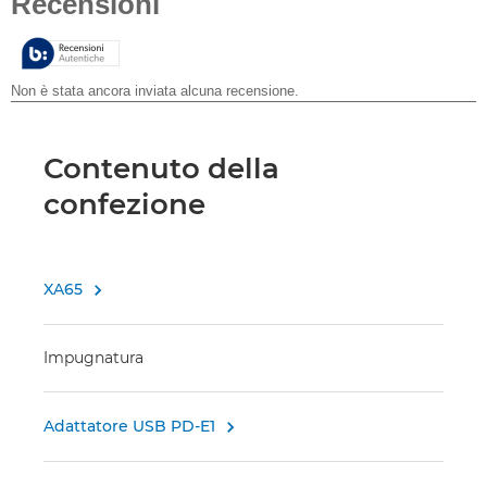
5
stelle.
Contenuto della
confezione
XA65

Impugnatura
Adattatore USB PD-E1
