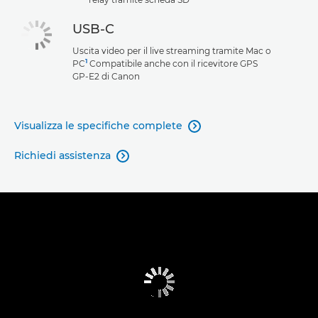
USB-C
Uscita video per il live streaming tramite Mac o
1
PC
Compatibile anche con il ricevitore GPS
GP-E2 di Canon
Visualizza le specifiche complete

Richiedi assistenza
