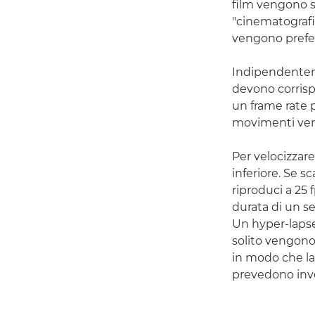
film vengono so
"cinematografi
vengono prefer
Indipendentemen
devono corrisp
un frame rate p
movimenti ven
Per velocizzare
inferiore. Se s
riproduci a 25 
durata di un s
Un hyper-lapse
solito vengono
in modo che la
prevedono inve