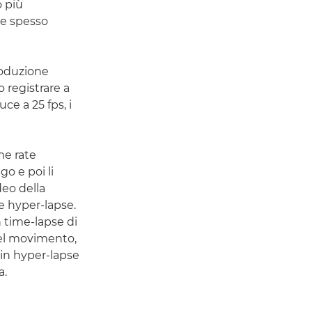
o più
 e spesso
roduzione
 registrare a
ce a 25 fps, i
me rate
go e poi li
deo della
e hyper-lapse.
n time-lapse di
del movimento,
in hyper-lapse
a.