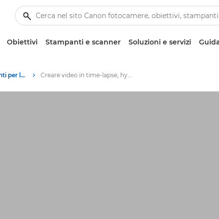
Obiettivi
Stampanti e scanner
Soluzioni e servizi
Guida
Tecniche e suggerimenti per la fotografia e la stampa
Creare video in time-lapse, hyper-lapse e slow motion