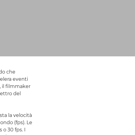
ndo che
elera eventi
 il filmmaker
ettro del
ta la velocità
ondo (fps). Le
o 30 fps. I