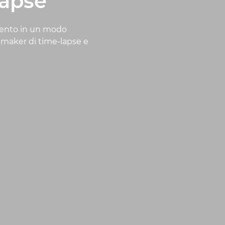
lapse
imento in un modo
lmmaker di time-lapse e