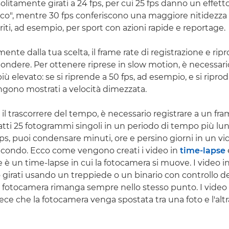
litamente girati a 24 fps, per cui 25 fps danno un effett
co", mentre 30 fps conferiscono una maggiore nitidezza
iti, ad esempio, per sport con azioni rapide e reportage.
te dalla tua scelta, il frame rate di registrazione e rip
ondere. Per ottenere riprese in slow motion, è necessario
iù elevato: se si riprende a 50 fps, ad esempio, e si riprodu
gono mostrati a velocità dimezzata.
 il trascorrere del tempo, è necessario registrare a un fra
catti 25 fotogrammi singoli in un periodo di tempo più lun
fps, puoi condensare minuti, ore e persino giorni in un vi
econdo. Ecco come vengono creati i video in
time-lapse
 è un time-lapse in cui la fotocamera si muove. I video i
 girati usando un treppiede o un binario con controllo 
 fotocamera rimanga sempre nello stesso punto. I video 
ce che la fotocamera venga spostata tra una foto e l'altr