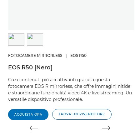
F
E
FOTOCAMERE MIRRORLESS
|
EOS R50
Fo
EOS R50 [Nero]
p
Ma
Crea contenuti più accattivanti grazie a questa
fotocamera EOS R mirrorless, che offre immagini nitide
e straordinarie funzionalità video 4K e live streaming. Un
versatile dispositivo professionale.
TROVA UN RIVENDITORE
ACQUISTA ORA