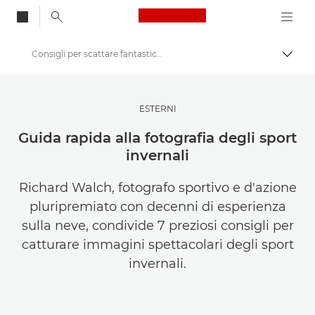
Canon Logo, back to
Consigli per scattare fantastiche foto in settimana bianca
Attiv
Canon
Lasciati ispirare | Consigli di fotografia e stampa e guide all'acquisto
ESTERNI
Tecniche e suggerimenti per la fotografia e la stampa
Guida rapida alla fotografia degli sport
invernali
Richard Walch, fotografo sportivo e d'azione
pluripremiato con decenni di esperienza
sulla neve, condivide 7 preziosi consigli per
catturare immagini spettacolari degli sport
invernali.