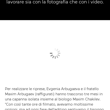
lavorare sia con la fotografia che con i video.
Per realizzare le riprese, Evgenia Arbugaeva e il fratello
Maxim Arbugaev (raffigurati) hanno trascorso tre mesi in
una capanna isolata insieme al biologo Maxim Chakilev.
"Con così tante ore di filmato, avevamo moltissime
opzioni, ma ad ogni fase dell'editing sentivamo il bisogno