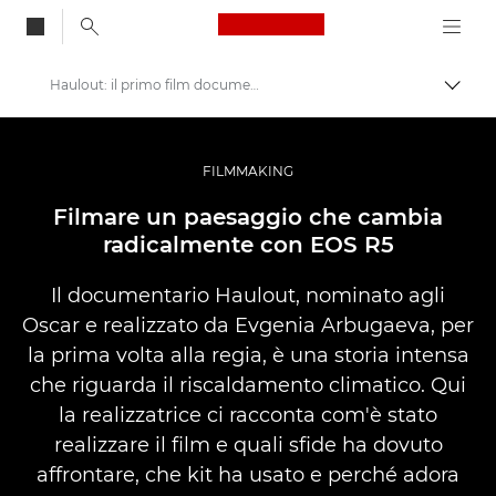
Canon Logo, back to
Haulout: il primo film documentario di Evgenia Arbugaeva
Attiv
Canon
Fotografia e video professionali
FILMMAKING
Storie
Filmare un paesaggio che cambia
radicalmente con EOS R5
Il documentario Haulout, nominato agli
Oscar e realizzato da Evgenia Arbugaeva, per
la prima volta alla regia, è una storia intensa
che riguarda il riscaldamento climatico. Qui
la realizzatrice ci racconta com'è stato
realizzare il film e quali sfide ha dovuto
affrontare, che kit ha usato e perché adora