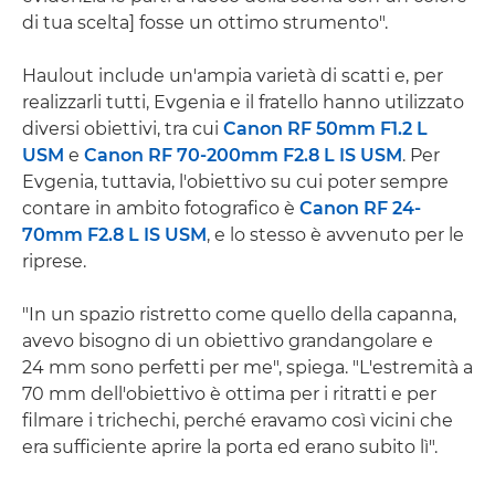
di tua scelta] fosse un ottimo strumento".
Haulout include un'ampia varietà di scatti e, per
realizzarli tutti, Evgenia e il fratello hanno utilizzato
diversi obiettivi, tra cui
Canon RF 50mm F1.2 L
USM
e
Canon RF 70-200mm F2.8 L IS USM
. Per
Evgenia, tuttavia, l'obiettivo su cui poter sempre
contare in ambito fotografico è
Canon RF 24-
70mm F2.8 L IS USM
, e lo stesso è avvenuto per le
riprese.
"In un spazio ristretto come quello della capanna,
avevo bisogno di un obiettivo grandangolare e
24 mm sono perfetti per me", spiega. "L'estremità a
70 mm dell'obiettivo è ottima per i ritratti e per
filmare i trichechi, perché eravamo così vicini che
era sufficiente aprire la porta ed erano subito lì".