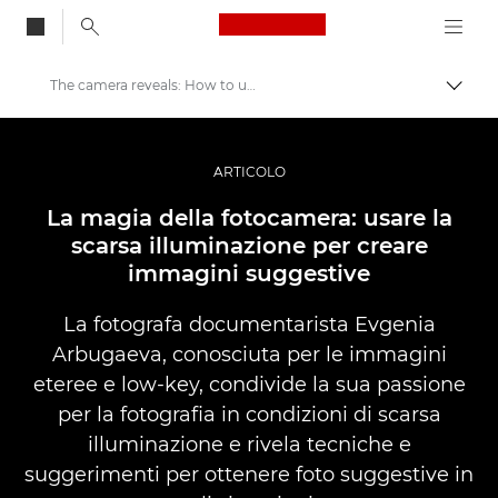
Canon Logo, back to
The camera reveals: How to use low light to create atmospheric images
Attiv
Canon
Fotografia e video professionali
ARTICOLO
Storie
La magia della fotocamera: usare la
scarsa illuminazione per creare
immagini suggestive
La fotografa documentarista Evgenia
Arbugaeva, conosciuta per le immagini
eteree e low-key, condivide la sua passione
per la fotografia in condizioni di scarsa
illuminazione e rivela tecniche e
suggerimenti per ottenere foto suggestive in