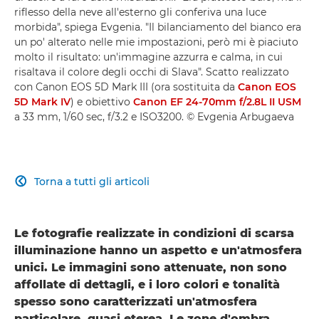
riflesso della neve all'esterno gli conferiva una luce
morbida", spiega Evgenia. "Il bilanciamento del bianco era
un po' alterato nelle mie impostazioni, però mi è piaciuto
molto il risultato: un'immagine azzurra e calma, in cui
risaltava il colore degli occhi di Slava". Scatto realizzato
con Canon EOS 5D Mark III (ora sostituita da
Canon EOS
5D Mark IV
) e obiettivo
Canon EF 24-70mm f/2.8L II USM
a 33 mm, 1/60 sec, f/3.2 e ISO3200. © Evgenia Arbugaeva
Torna a tutti gli articoli

Le fotografie realizzate in condizioni di scarsa
illuminazione hanno un aspetto e un'atmosfera
unici. Le immagini sono attenuate, non sono
affollate di dettagli, e i loro colori e tonalità
spesso sono caratterizzati un'atmosfera
particolare, quasi eterea. Le zone d'ombra