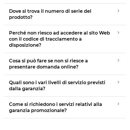
i-SENSYS LBP647Cdw

MAXIFY GX6050
Dove si trova il numero di serie del

i-SENSYS LBP646Cdw
prodotto?

MAXIFY GX6150

i-SENSYS LBP673Cdw II

Perché non riesco ad accedere al sito Web
MAXIFY GX6550

con il codice di tracciamento a
i-SENSYS LBP246dw II

disposizione?
MAXIFY GX7050

i-SENSYS LBP226dw

Cosa si può fare se non si riesce a
MAXIFY GX7150

presentare domanda online?
i-SENSYS LBP233dw

i-SENSYS LBP236dw
Quali sono i vari livelli di servizio previsti

dalla garanzia?
i-SENSYS LBP243dw II

Come si richiedono i servizi relativi alla
i-SENSYS LBP243dw

garanzia promozionale?
i-SENSYS LBP246dw
