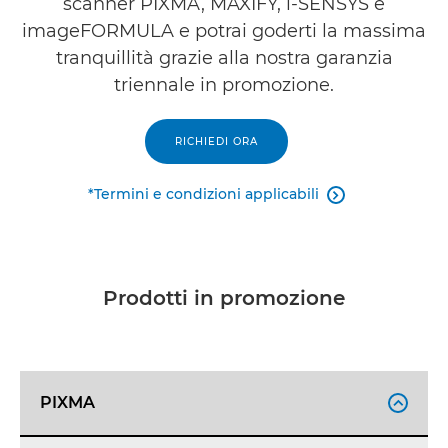
scanner PIXMA, MAXIFY, i-SENSYS e
Domande frequenti
imageFORMULA e potrai goderti la massima
tranquillità grazie alla nostra garanzia
triennale in promozione.
RICHIEDI ORA
*Termini e condizioni applicabili

Prodotti in promozione
PIXMA
