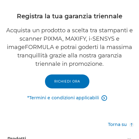
i-SENSYS LBP621Cw

Registra la tua garanzia triennale
i-SENSYS LBP623Cdw

Acquista un prodotto a scelta tra stampanti e
i-SENSYS LBP631Cw

scanner PIXMA, MAXIFY, i-SENSYS e
i-SENSYS LBP633Cdw
imageFORMULA e potrai goderti la massima

tranquillità grazie alla nostra garanzia
i-SENSYS LBP663Cdw

triennale in promozione.
i-SENSYS LBP673Cdw

RICHIEDI ORA
i-SENSYS LBP722Cdw

*Termini e condizioni applicabili

i-SENSYS LBP732Cdw

i-SENSYS MF287dw

Torna su
i-SENSYS MF443dw

Prodotti