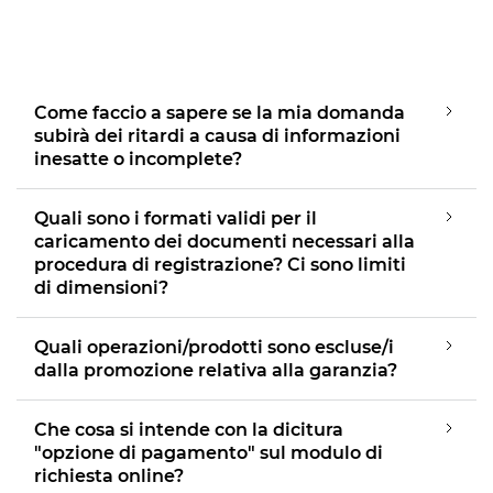
i-SENSYS LBP361dw

Serie MAXIFY MB5450
imageFORMULA P-215II


i-SENSYS MF667Cdw

MAXIFY GX1050
imageFORMULA R10


i-SENSYS MF664Cdw
Come faccio a sapere se la mia domanda

MAXIFY GX1051
imageFORMULA R40
subirà dei ritardi a causa di informazioni


inesatte o incomplete?
i-SENSYS MF754Cdw

MAXIFY GX2050
imageFORMULA RS40


i-SENSYS MF754Cdw II

Quali sono i formati validi per il
MAXIFY GX2051
imageFORMULA DR-F120


caricamento dei documenti necessari alla
i-SENSYS MF752Cdw
procedura di registrazione? Ci sono limiti

MAXIFY GX3050
di dimensioni?

i-SENSYS MF752Cdw II

MAXIFY GX4050

Quali operazioni/prodotti sono escluse/i
i-SENSYS MF465dw II

dalla promozione relativa alla garanzia?
PIXMA G4570

i-SENSYS MF463dw II

Che cosa si intende con la dicitura
MAXIFY GX5050

"opzione di pagamento" sul modulo di
i-SENSYS MF461dw II

richiesta online?
MAXIFY GX5550
