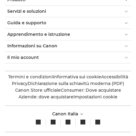
i-SENSYS MF453dw

Servizi e soluzioni
ii-SENSYS MF455dw

Guida e supporto
i-SENSYS MF461dw

Apprendimento e istruzione
i-SENSYS MF463dw
Informazioni su Canon

Il mio account
i-SENSYS MF465dw

i-SENSYS MF552dw

Termini e condizioni
Informativa sui cookie
Accessibilità
Privacy
Dichiarazione sulla schiavitù moderna (PDF)
i-SENSYS MF553dw

Canon Store ufficiale
Consumer: Dove acquistare
Aziende: dove acquistare
Impostazioni cookie
i-SENSYS MF641Cw

i-SENSYS MF643Cdw
Canon Italia

i-SENSYS MF645Cx
