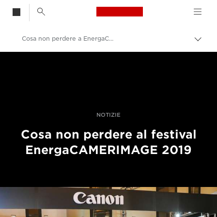
Canon Logo, back t
Cosa non perdere a EnergaCAMERIMAGE 2019
Attiv
brea
Canon
Fotografia e video professionali
Notizie
NOTIZIE
Cosa non perdere al festival
EnergaCAMERIMAGE 2019