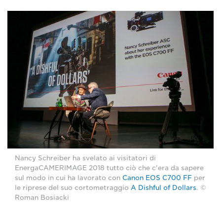
Nancy Schreiber ha svelato ai visitatori di
EnergaCAMERIMAGE 2018 tutto ciò che c'era da sapere
sul modo in cui ha lavorato con
Canon EOS C700 FF
per
le riprese del suo cortometraggio
A Dishful of Dollars
. ©
Roman Bosiacki