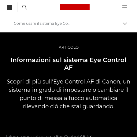
Canon Logo, back to
Come usare il sistema Eye Control AF
Attiv
Canon
Fotografia e video professionali
ARTICOLO
Storie
Informazioni sul sistema Eye Control
AF
Scopri di più sull'Eye Control AF di Canon, un
sistema in grado di impostare o cambiare il
punto di messa a fuoco automatica
rilevando ciò che stai guardando.
Informazioni sul sistema Eye Control AF