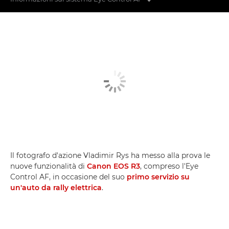
Fuoripista
Super teleobiettivi
Sistema Eye Control AF
Il fotografo d'azione Vladimir Rys ha messo alla prova le
nuove funzionalità di
Canon EOS R3
, compreso l'Eye
Control AF, in occasione del suo
primo servizio su
un'auto da rally elettrica
.