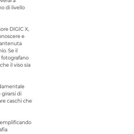
verai a
 di livello
ore DIGIC X,
conoscere e
 mantenuta
o. Se il
 fotografano
e il viso sia
ondamentale
girarsi di
are caschi che
 semplificando
afia