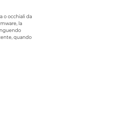
 o occhiali da
irmware, la
stinguendo
ucente, quando