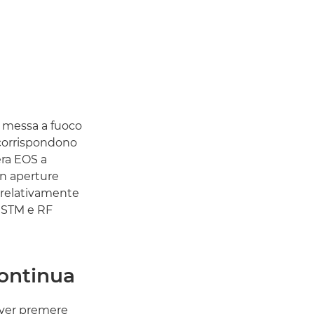
la messa a fuoco
 corrispondono
era EOS a
on aperture
a relativamente
S STM e RF
ontinua
over premere