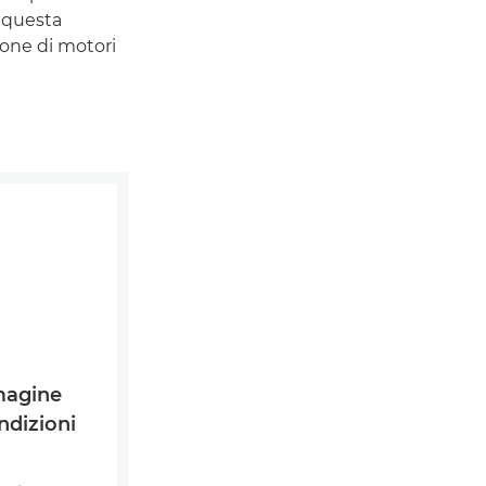
, questa
ione di motori
magine
ndizioni