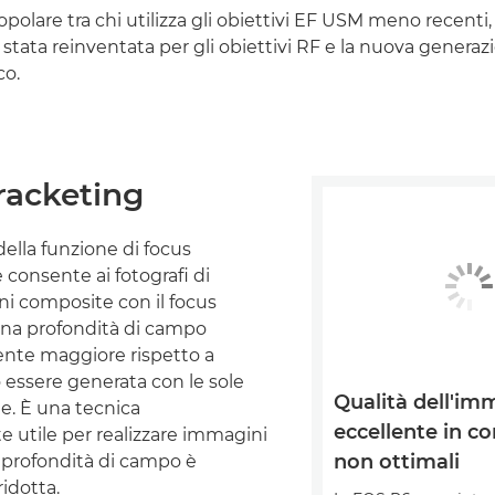
polare tra chi utilizza gli obiettivi EF USM meno recenti
è stata reinventata per gli obiettivi RF e la nuova generaz
co.
racketing
ella funzione di focus
 consente ai fotografi di
i composite con il focus
una profondità di campo
ente maggiore rispetto a
 essere generata con le sole
Qualità dell'im
te. È una tecnica
eccellente in co
e utile per realizzare immagini
non ottimali
a profondità di campo è
idotta.