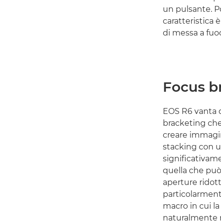
un pulsante. Po
caratteristica 
di messa a fuo
Focus b
EOS R6 vanta d
bracketing che
creare immagin
stacking con 
significativam
quella che può
aperture ridot
particolarment
macro in cui l
naturalmente r