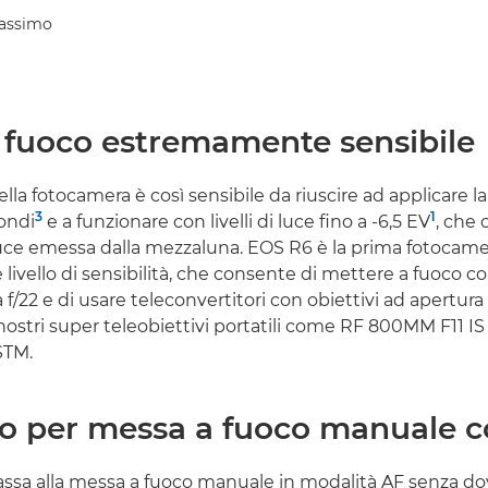
Massimo
 fuoco estremamente sensibile
ella fotocamera è così sensibile da riuscire ad applicare 
3
1
condi
e a funzionare con livelli di luce fino a -6,5 EV
, che
la luce emessa dalla mezzaluna. EOS R6 è la prima fotocam
 livello di sensibilità, che consente di mettere a fuoco c
f/22 e di usare teleconvertitori con obiettivi ad apertur
i nostri super teleobiettivi portatili come RF 800MM F11 I
STM.
o per messa a fuoco manuale c
assa alla messa a fuoco manuale in modalità AF senza d