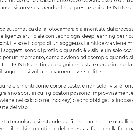
 aree nitide sono esattamente dove devono essere e ti tro
rande sicurezza sapendo che le prestazioni di EOS R6 sono
co automatica della fotocamera è alimentata dal process
ntelligenza artificiale con tecnologia deep learning per ri
cchi, il viso e il corpo di un soggetto. La nitidezza viene
soggetti sono di profilo o quando è visibile un solo occhi
ira per un momento, come avviene ad esempio quando si
ati, EOS R6 continua a seguirne testa e corpo in modo ch
il soggetto si volta nuovamente verso di te.
guire elementi come corpi e teste, e non solo i visi, è f
grafano sport in cui i giocatori possono improvvisamente 
viene nel calcio o nell'hockey) o sono obbligati a indoss
te del viso.
ta tecnologia si estende perfino a cani, gatti e uccelli,
nte il tracking continuo della messa a fuoco nella fotogr