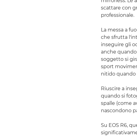
mirrorless. Le
scattare con g
professionale.
La messa a fuo
che sfrutta l'i
inseguire gli o
anche quando i 
soggetto si g
sport moviment
nitido quando 
Riuscire a inse
quando si foto
spalle (come av
nascondono par
Su EOS R6, ques
significativame