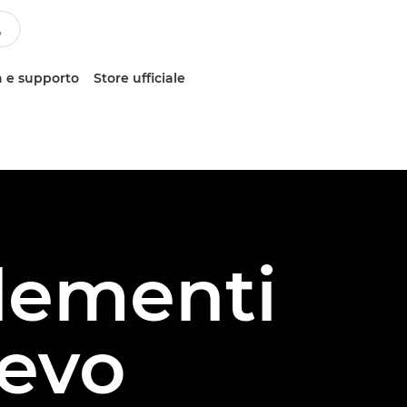
 e supporto
Store ufficiale
elementi
ievo