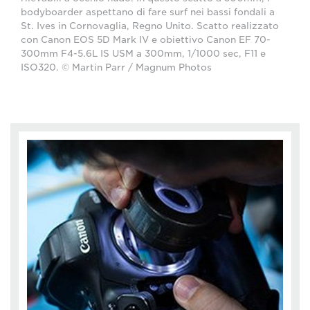
bodyboarder aspettano di fare surf nei bassi fondali a
St. Ives in Cornovaglia, Regno Unito. Scatto realizzato
con Canon EOS 5D Mark IV e obiettivo Canon EF 70-
300mm F4-5.6L IS USM a 300mm, 1/1000 sec, F11 e
ISO320. © Martin Parr / Magnum Photos