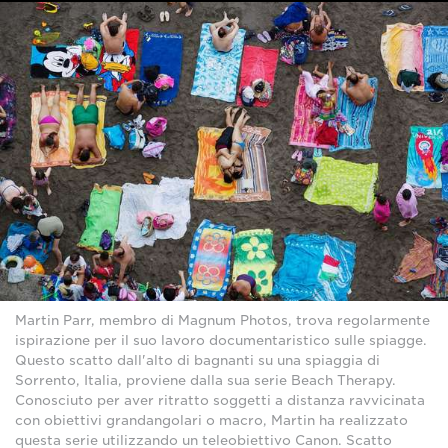
Martin Parr, membro di Magnum Photos, trova regolarmente
ispirazione per il suo lavoro documentaristico sulle spiagge.
Questo scatto dall'alto di bagnanti su una spiaggia di
Sorrento, Italia, proviene dalla sua serie Beach Therapy.
Conosciuto per aver ritratto soggetti a distanza ravvicinata
con obiettivi grandangolari o macro, Martin ha realizzato
questa serie utilizzando un teleobiettivo Canon. Scatto