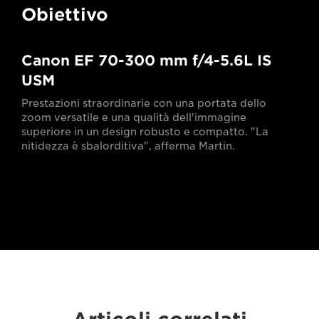
Obiettivo
Canon EF 70-300 mm f/4-5.6L IS
USM
Prestazioni straordinarie con una portata dello
zoom versatile e una qualità dell'immagine
superiore in un design robusto e compatto. "La
nitidezza è sbalorditiva", afferma Martin.