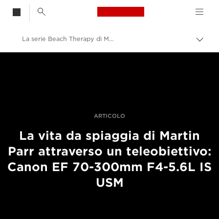
Canon Logo, back t
La serie Beach Therapy di Martin Parr, realizzata con teleobiettivo
Attiv
brea
Canon
Fotografia e video professionali
Storie
ARTICOLO
La vita da spiaggia di Martin
Parr attraverso un teleobiettivo:
Canon EF 70-300mm F4-5.6L IS
USM