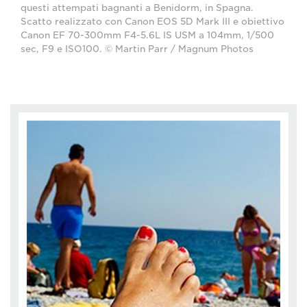
questi attempati bagnanti a Benidorm, in Spagna.
Scatto realizzato con Canon EOS 5D Mark III e obiettivo
Canon EF 70-300mm F4-5.6L IS USM a 104mm, 1/500
sec, F9 e ISO100. © Martin Parr / Magnum Photos