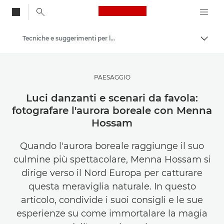
Canon Logo, back to
Tecniche e suggerimenti per la fotografia e la stampa
Attiv
Canon
Lasciati ispirare | Consigli di fotografia e stampa e guide all'acquisto
PAESAGGIO
Luci danzanti e scenari da favola:
fotografare l'aurora boreale con Menna
Hossam
Quando l'aurora boreale raggiunge il suo
culmine più spettacolare, Menna Hossam si
dirige verso il Nord Europa per catturare
questa meraviglia naturale. In questo
articolo, condivide i suoi consigli e le sue
esperienze su come immortalare la magia