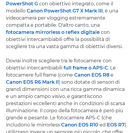
PowerShot G
con obiettivo integrato, come il
modello
Canon PowerShot G7 X Mark III
, è una
videocamera per vlogging estremamente
compatta e portabile. D'altro canto, una
fotocamera mirrorless o reflex digitale
con
obiettivi intercambiabili offre la possibilità di
scegliere tra una vasta gamma di obiettivi diversi.
Dovrai inoltre scegliere tra le fotocamere con
obiettivi intercambiabili
full frame o APS-C
. Le
fotocamere full frame (come
Canon EOS R8
e
Canon EOS R6 Mark II
) sono dotate di sensori di
grandi dimensioni con una ricca gamma dinamica
e un ampio campo visivo, e garantiscono
prestazioni eccellenti anche in condizioni di scarsa
illuminazione. Il corpo della fotocamera è però più
grande e pesante. Le fotocamere APS-C (che
includono le mirrorless
Canon EOS R10
ed
EOS R7
)
utilizzano invece un sensore più piccolo, che offre