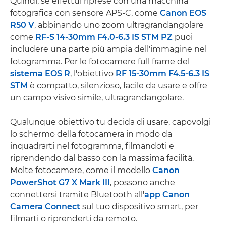
Quindi, se effettui riprese con una macchina
fotografica con sensore APS-C, come
Canon EOS
R50 V
, abbinando uno zoom ultragrandangolare
come
RF-S 14-30mm F4.0-6.3 IS STM PZ
puoi
includere una parte più ampia dell'immagine nel
fotogramma. Per le fotocamere full frame del
sistema EOS R
, l'obiettivo
RF 15-30mm F4.5-6.3 IS
STM
è compatto, silenzioso, facile da usare e offre
un campo visivo simile, ultragrandangolare.
Qualunque obiettivo tu decida di usare, capovolgi
lo schermo della fotocamera in modo da
inquadrarti nel fotogramma, filmandoti e
riprendendo dal basso con la massima facilità.
Molte fotocamere, come il modello
Canon
PowerShot G7 X Mark III
, possono anche
connettersi tramite Bluetooth all'
app Canon
Camera Connect
sul tuo dispositivo smart, per
filmarti o riprenderti da remoto.