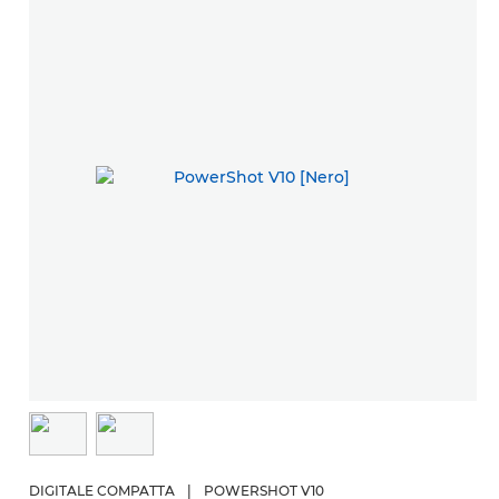
D
P
DIGITALE COMPATTA
|
POWERSHOT V10