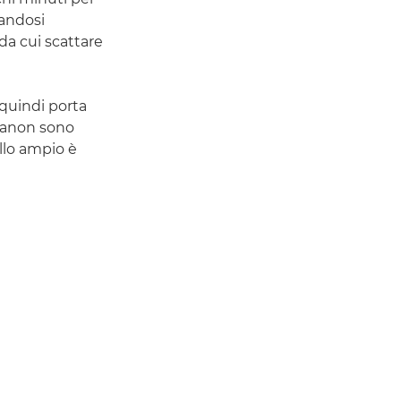
mandosi
 da cui scattare
 quindi porta
 Canon sono
llo ampio è