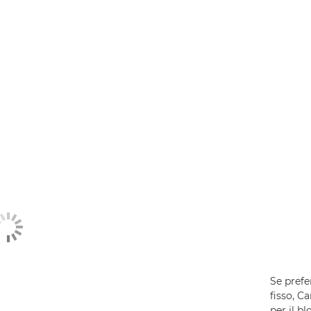
Se prefe
fisso, C
per il b