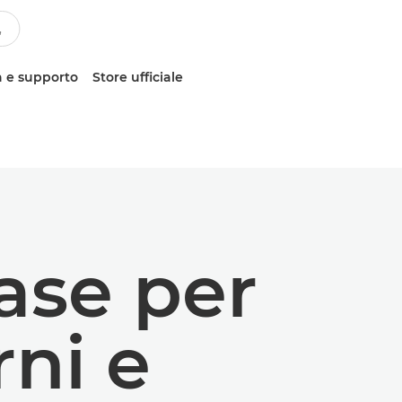
 e supporto
Store ufficiale
base per
rni e