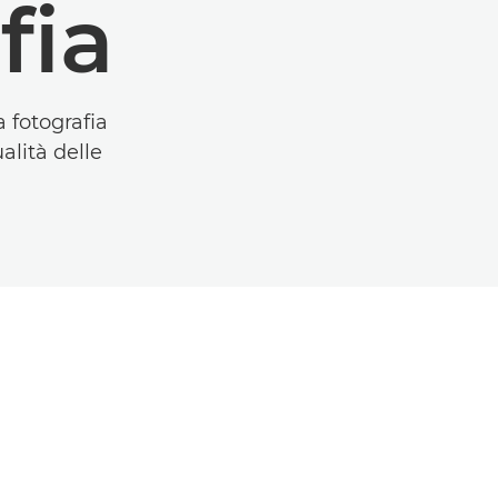
fia
a fotografia
alità delle