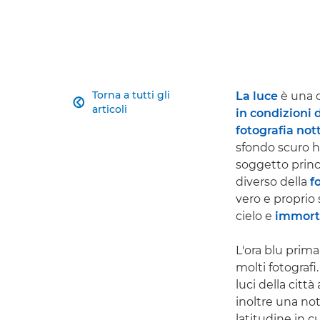
Torna a tutti gli
La luce
è una c

articoli
in condizioni 
fotografia not
sfondo scuro h
soggetto princi
diverso della
f
vero e proprio 
cielo e
immorta
L'ora blu prima
molti fotografi.
luci della citt
inoltre una not
latitudine in c