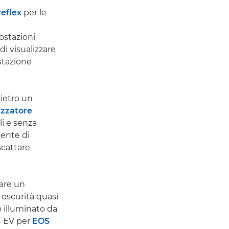
reflex
per le
ostazioni
i visualizzare
stazione
dietro un
izzatore
li e senza
sente di
scattare
are un
 oscurità quasi
o illuminato da
-4 EV per
EOS