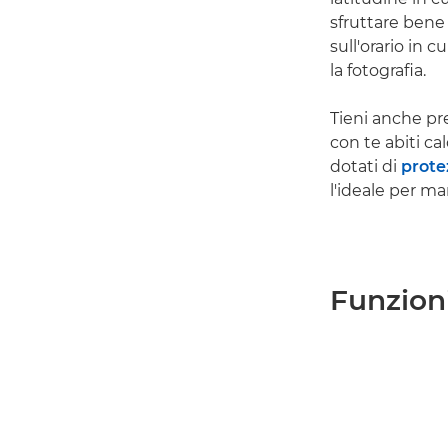
sfruttare bene
sull'orario in 
la fotografia.
Tieni anche pr
con te abiti c
dotati di
prote
l'ideale per man
Funzioni