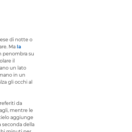
ese di notte o
are. Ma
la
n penombra su
lare il
ano un lato
rmano in un
za gli occhi al
eferiti da
tagli, mentre le
 cielo aggiunge
 a seconda della
ochi minuti per