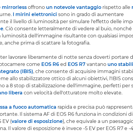
 mirrorless
offrono
un notevole vantaggio
rispetto alle
turne.
I mirini elettronici
sono in grado di aumentare
 il livello di luminosità per simulare l'effetto delle imp
ne
. Ciò consente letteralmente di vedere al buio, nonché d
a luminosità dell'immagine risultante con qualsiasi impo
e, anche prima di scattare la fotografia.
oter lavorare liberamente di notte senza doverti portare 
 fotocamere come
EOS R6
ed
EOS R7
vantano
uno stabil
tegrato (IBIS)
, che consente di acquisire immagini stabi
me allo stabilizzatore ottico di alcuni obiettivi, l'IBIS con
o a 8 stop di stabilizzazione dell'immagine, perfetti per 
no libera
con velocità dell'otturatore molto elevate.
ssa a fuoco automatica
rapida e precisa può rappresent
rtante. Il sistema AF di EOS R6 funziona in condizioni di
 EV (
valore di esposizione
), che equivale a un paesaggi
na. Il valore di esposizione è invece -5 EV per EOS R7 e 