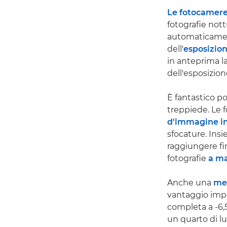
Le fotocamere
fotografie not
automaticamente
dell'
esposizio
in anteprima l
dell'esposizion
È fantastico p
treppiede. Le
d'immagine in
sfocature. Insie
raggiungere fin
fotografie
a ma
Anche una
me
vantaggio impo
completa a -6,5
un quarto di lu