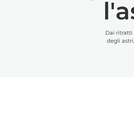
l'
Dai ritratt
degli astr