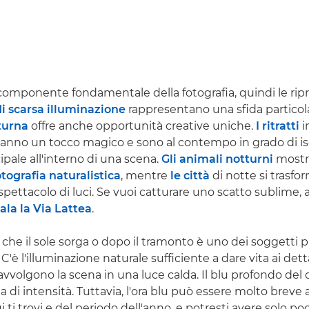
omponente fondamentale della fotografia, quindi le ripr
di scarsa illuminazione
rappresentano una sfida particol
turna
offre anche opportunità creative uniche.
I ritratti
i
anno un tocco magico e sono al contempo in grado di iso
pale all'interno di una scena.
Gli animali notturni
mostr
otografia naturalistica
, mentre
le città
di notte si trasfo
spettacolo di luci. Se vuoi catturare uno scatto sublime, al
la la Via Lattea
.
 che il sole sorga o dopo il tramonto è uno dei soggetti pr
 C'è l'illuminazione naturale sufficiente a dare vita ai det
à avvolgono la scena in una luce calda. Il blu profondo del
a di intensità. Tuttavia, l'ora blu può essere molto breve
ui ti trovi e del periodo dell'anno, e potresti avere solo p