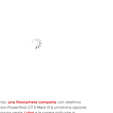
risci
una fotocamera compatta
con obiettivo
anon PowerShot G7 X Mark III è un'ottima opzione
logging serale,
i vlog
e le riprese notturne in