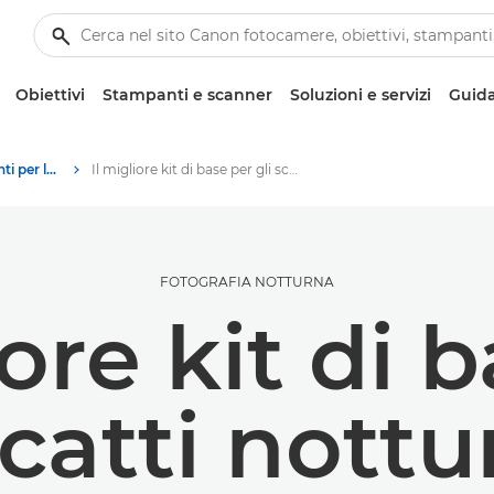
Obiettivi
Stampanti e scanner
Soluzioni e servizi
Guida
Tecniche e suggerimenti per la fotografia e la stampa
Il migliore kit di base per gli scatti notturni
FOTOGRAFIA NOTTURNA
iore kit di 
scatti nottu