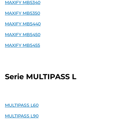
MAXIFY MB5340
MAXIFY MB5350
MAXIFY MB5440
MAXIFY MB5450
MAXIFY MB5455
Serie MULTIPASS L
MULTIPASS L60
MULTIPASS L90