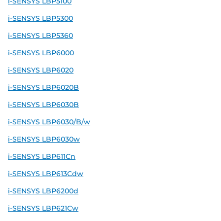
i-SENSYS LBP5100
i-SENSYS LBP5300
i-SENSYS LBP5360
i-SENSYS LBP6000
i-SENSYS LBP6020
i-SENSYS LBP6020B
i-SENSYS LBP6030B
i-SENSYS LBP6030/B/w
i-SENSYS LBP6030w
i-SENSYS LBP611Cn
i-SENSYS LBP613Cdw
i-SENSYS LBP6200d
i-SENSYS LBP621Cw