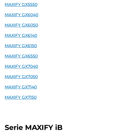
MAXIFY GX5550
MAXIFY GX6040
MAXIFY GX6050
MAXIFY GX6140
MAXIFY GX6150
MAXIFY GX6550
MAXIFY GX7040
MAXIFY GX7050
MAXIFY GX7140
MAXIFY GX7150
Serie MAXIFY iB