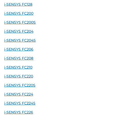
i-SENSYS FC128
i-SENSYS FC200
i-SENSYS FC200S
i-SENSYS FC204
i-SENSYS FC204S
i-SENSYS FC206
i-SENSYS FC208
i-SENSYS FC210
i-SENSYS FC220
i-SENSYS FC220S
i-SENSYS FC224
i-SENSYS FC224S
i-SENSYS FC226