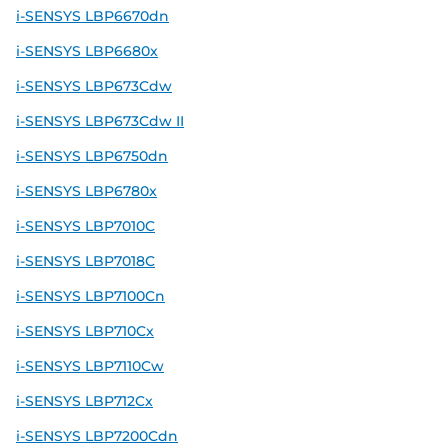
i-SENSYS LBP6670dn
i-SENSYS LBP6680x
i-SENSYS LBP673Cdw
i-SENSYS LBP673Cdw II
i-SENSYS LBP6750dn
i-SENSYS LBP6780x
i-SENSYS LBP7010C
i-SENSYS LBP7018C
i-SENSYS LBP7100Cn
i-SENSYS LBP710Cx
i-SENSYS LBP7110Cw
i-SENSYS LBP712Cx
i-SENSYS LBP7200Cdn