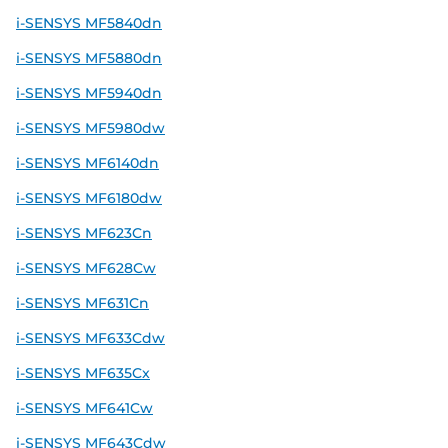
i-SENSYS MF5840dn
i-SENSYS MF5880dn
i-SENSYS MF5940dn
i-SENSYS MF5980dw
i-SENSYS MF6140dn
i-SENSYS MF6180dw
i-SENSYS MF623Cn
i-SENSYS MF628Cw
i-SENSYS MF631Cn
i-SENSYS MF633Cdw
i-SENSYS MF635Cx
i-SENSYS MF641Cw
i-SENSYS MF643Cdw