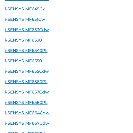
i-SENSYS MF645Cx
i-SENSYS MF651Cw
i-SENSYS MF653Cdw
i-SENSYS MF6530
i-SENSYS MF6540PL
i-SENSYS MF6550
i-SENSYS MF655Cdw
i-SENSYS MF6560PL
i-SENSYS MF657Cdw
i-SENSYS MF6580PL
i-SENSYS MF664Cdw
i-SENSYS MF667Cdw