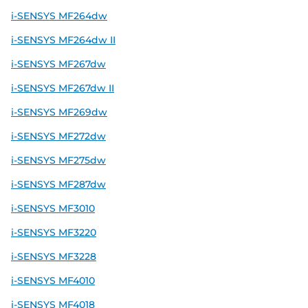
i-SENSYS MF264dw
i-SENSYS MF264dw II
i-SENSYS MF267dw
i-SENSYS MF267dw II
i-SENSYS MF269dw
i-SENSYS MF272dw
i-SENSYS MF275dw
i-SENSYS MF287dw
i-SENSYS MF3010
i-SENSYS MF3220
i-SENSYS MF3228
i-SENSYS MF4010
i-SENSYS MF4018