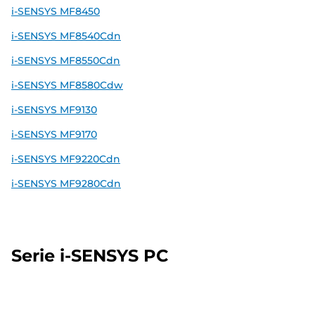
i-SENSYS MF8450
i-SENSYS MF8540Cdn
i-SENSYS MF8550Cdn
i-SENSYS MF8580Cdw
i-SENSYS MF9130
i-SENSYS MF9170
i-SENSYS MF9220Cdn
i-SENSYS MF9280Cdn
Serie i-SENSYS PC