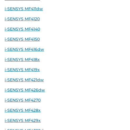
i-SENSYS MF411dw
i-SENSYS MF4120
i-SENSYS MF4140
i-SENSYS MF4150
i-SENSYS MF416dw
i-SENSYS MF418x
i-SENSYS MF419x
i-SENSYS MF421dw
i-SENSYS MF426dw
i-SENSYS MF4270
i-SENSYS MF428x
i-SENSYS MF429x