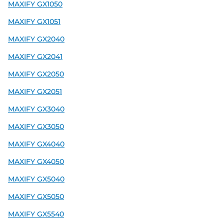
MAXIFY GX1050
MAXIFY GX1051
MAXIFY GX2040
MAXIFY GX2041
MAXIFY GX2050
MAXIFY GX2051
MAXIFY GX3040
MAXIFY GX3050
MAXIFY GX4040
MAXIFY GX4050
MAXIFY GX5040
MAXIFY GX5050
MAXIFY GX5540