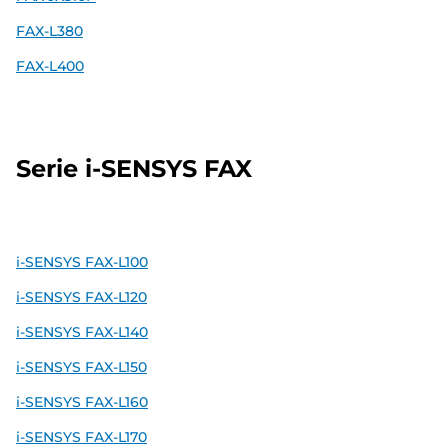
FAX-L380
FAX-L400
Serie i-SENSYS FAX
i-SENSYS FAX-L100
i-SENSYS FAX-L120
i-SENSYS FAX-L140
i-SENSYS FAX-L150
i-SENSYS FAX-L160
i-SENSYS FAX-L170