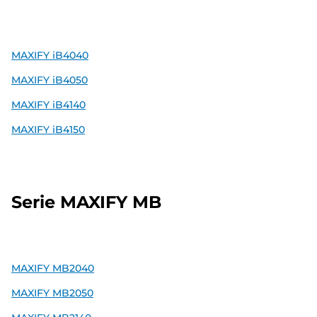
MAXIFY iB4040
MAXIFY iB4050
MAXIFY iB4140
MAXIFY iB4150
Serie MAXIFY MB
MAXIFY MB2040
MAXIFY MB2050